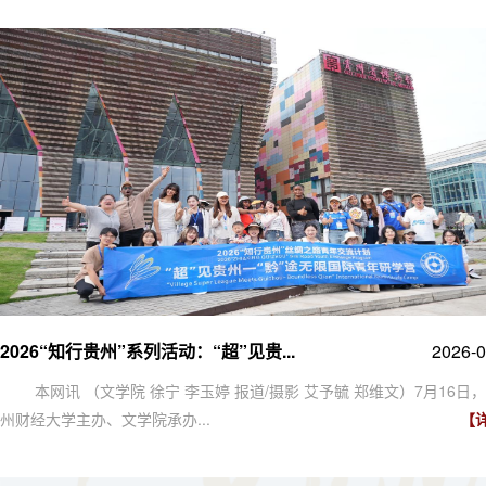
2026“知行贵州”系列活动：“超”见贵...
2026-0
本网讯 （文学院 徐宁 李玉婷 报道/摄影 艾予毓 郑维文）7月16日
州财经大学主办、文学院承办...
【