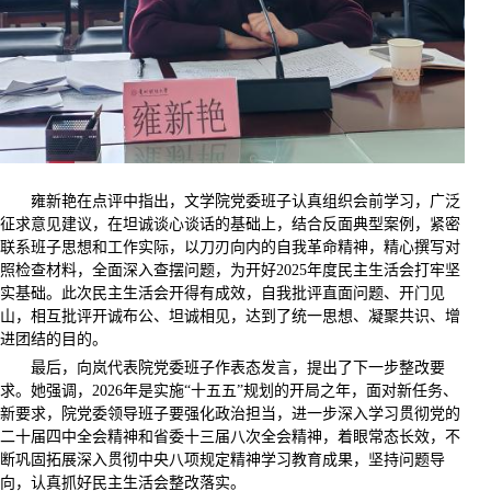
雍新艳在点评中指出，文学院党委班子认真组织会前学习，广泛
征求意见建议，在坦诚谈心谈话的基础上，结合反面典型案例，紧密
联系班子思想和工作实际，以刀刃向内的自我革命精神，精心撰写对
照检查材料，全面深入查摆问题，为开好2025年度民主生活会打牢坚
实基础。此次民主生活会开得有成效，自我批评直面问题、开门见
山，相互批评开诚布公、坦诚相见，达到了统一思想、凝聚共识、增
进团结的目的。
最后，向岚代表院党委班子作表态发言，提出了下一步整改要
求。她强调，2026年是实施“十五五”规划的开局之年，面对新任务、
新要求，院党委领导班子要强化政治担当，进一步深入学习贯彻党的
二十届四中全会精神和省委十三届八次全会精神，着眼常态长效，不
断巩固拓展深入贯彻中央八项规定精神学习教育成果，坚持问题导
向，认真抓好民主生活会整改落实。